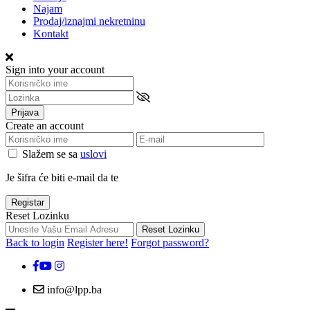
Najam
Prodaj/iznajmi nekretninu
Kontakt
Sign into your account
Prijava
Create an account
Slažem se sa
uslovi
Je šifra će biti e-mail da te
Registar
Reset Lozinku
Reset Lozinku
Back to login
Register here!
Forgot password?
info@lpp.ba