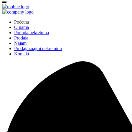
Početna
O nama
Ponuda nekretnina
Prodaja
Najam
Prodaj/iznajmi nekretninu
Kontakt