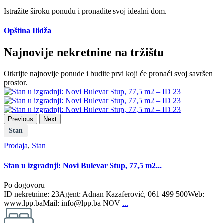
Istražite široku ponudu i pronađite svoj idealni dom.
Opština Ilidža
Najnovije nekretnine na tržištu
Otkrijte najnovije ponude i budite prvi koji će pronaći svoj savršen
prostor.
Previous
Next
Stan
Prodaja
,
Stan
Stan u izgradnji: Novi Bulevar Stup, 77,5 m2...
Po dogovoru
ID nekretnine: 23Agent: Adnan Kazaferović, 061 499 500Web:
www.lpp.baMail: info@lpp.ba NOV
...