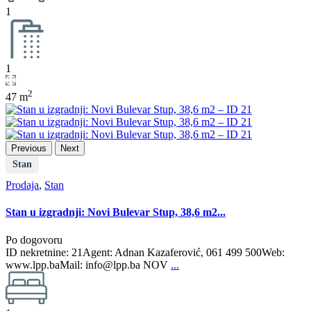
1
1
2
47 m
Previous
Next
Stan
Prodaja
,
Stan
Stan u izgradnji: Novi Bulevar Stup, 38,6 m2...
Po dogovoru
ID nekretnine: 21Agent: Adnan Kazaferović, 061 499 500Web:
www.lpp.baMail: info@lpp.ba NOV
...