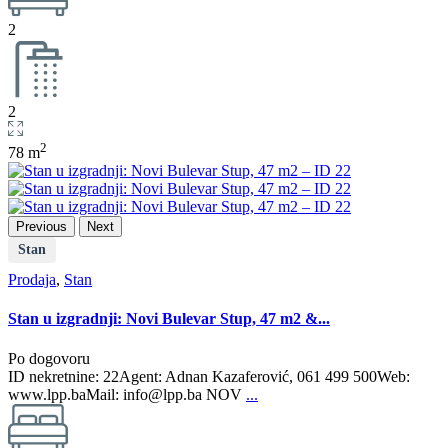
2
2
2
78 m
Previous
Next
Stan
Prodaja
,
Stan
Stan u izgradnji: Novi Bulevar Stup, 47 m2 &...
Po dogovoru
ID nekretnine: 22Agent: Adnan Kazaferović, 061 499 500Web:
www.lpp.baMail: info@lpp.ba NOV
...