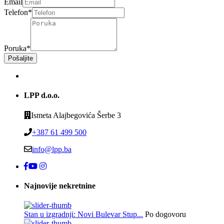
Email
Telefon*
Poruka*
Pošaljite
LPP d.o.o.
Ismeta Alajbegovića Šerbe 3
+387 61 499 500
info@lpp.ba
Najnovije nekretnine
Stan u izgradnji: Novi Bulevar Stup...
Po dogovoru