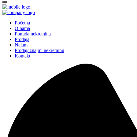
Početna
O nama
Ponuda nekretnina
Prodaja
Najam
Prodaj/iznajmi nekretninu
Kontakt