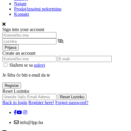
Najam
Prodaj/iznajmi nekretninu
Kontakt
Sign into your account
Prijava
Create an account
Slažem se sa
uslovi
Je šifra će biti e-mail da te
Registar
Reset Lozinku
Reset Lozinku
Back to login
Register here!
Forgot password?
info@lpp.ba